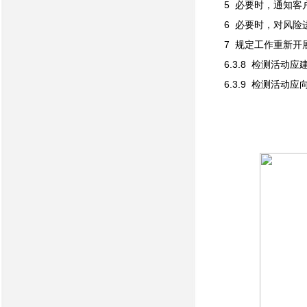
5
必要时，通知客
6
必要时，对风险
7
规定工作重新开
6.3.8
检测活动应
6.3.9
检测活动应