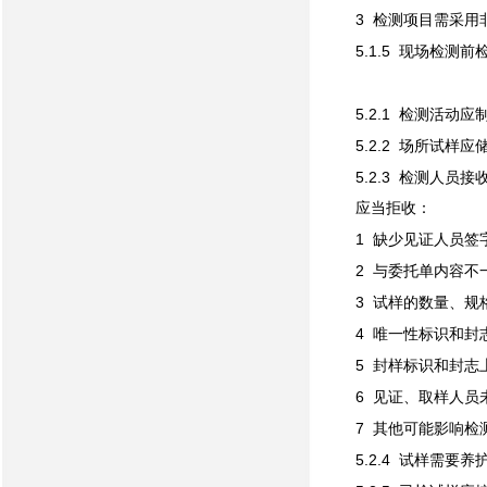
3
检测项目需采用
5.1.5
现场检测前
5.2.1
检测活动应
5.2.2
场所试样应
5.2.3
检测人员接
应当拒收：
1
缺少见证人员签
2
与委托单内容不
3
试样的数量、规
4
唯一性标识和封
5
封样标识和封志
6
见证、取样人员
7
其他可能影响检
5.2.4
试样需要养