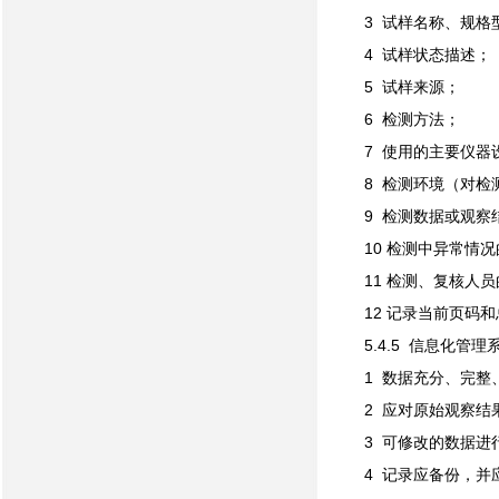
3
试样名称、规格
4
试样状态描述；
5
试样来源；
6
检测方法；
7
使用的主要仪器
8
检测环境
（对检
9
检测数据或观察
10
检测中异常情况
11
检测、复核人员
12
记录当前页码和
5.4.5
信息化管理
1
数据充分、完整
2
应对
原始观察结
3
可修改的数据进
4
记录应备份，并