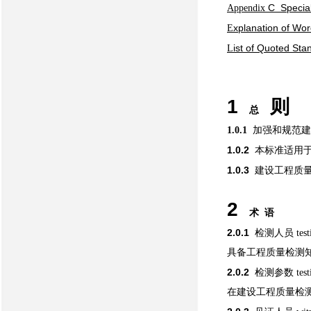
C
Special
Appendix
xplanation of Wor
E
ist of Quoted Sta
L
1
则
总
1.0.1
加强和规范建
1.0.2
本标准适用
1.0.3
建设工程质
2
术
语
2.0.1
检测人员
tes
具备工程质量检测
2.0.2
检测参数
tes
在建设工程质量检