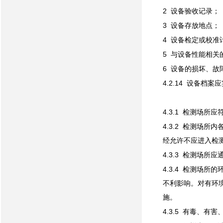
2
设备验收记录；
3
设备
存放
地点；
4
设备检定或校准
5
与设备性能
相关
6
设备的损坏、故
4.2.14
设备档案应
4.3.1
检测场所应
4.3.2
检测场所内
经允许不应进入检
4.3.3
检测场所应
4.3.4
检测场所的
不利影响。对有环
施。
4.3.5
有毒、有害