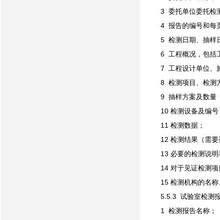
3
委托单位委托检
4
报告的编号和每
5
检测日期、抽样
6
工程概况，包括
7
工程设计单位、
8
检测项目、检测
9
抽样方案及数量
10
检测设备及编号
11
检测数据；
12
检测结果（需要
13
必要的检测说明
14
对
于
见证检测项
15
检测机构的名称
5.5.3
试验室检测
1
检测报告名称
；