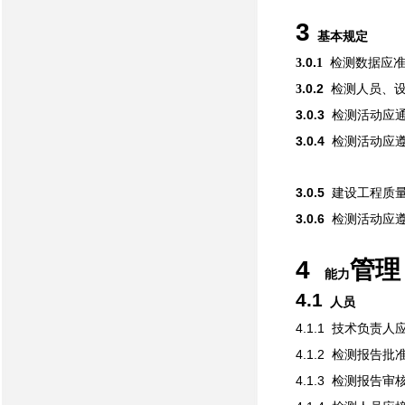
3
基本规定
0.
3.
1
检测数据应
.0.2
3
检测人员、
3
0
3
.
.
检测活动应
3
0
4
.
.
检测活动应
3.0.5
建设工程质
3.0.6
检测活动应
4
管理
能力
4.1
人员
4.1.1
技术负责人
4.1.2
检测报告批
4.1.3
检测报告审