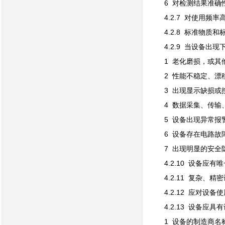
6
对检测结果准确
4.2.7
对使用频率
4.2.8
标准物质和
4.2.9
当设备出现
1
老化磨损，或其
2
性能不稳定、漂
3
出现显示缺损或
4
数据采集、传输
5
设备出现异常报
6
设备存在电路故
7
出现明显的安全
4.2.10
设备应有唯
4.2.11
复杂、精密
4.2.12
应对设备使
4.2.13
设备应具有
1
设备
的
制造商名