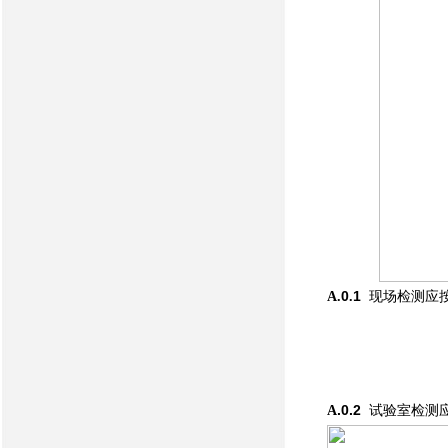
0
1
A.
.
现场检测应
.0.2
A
试验室检测